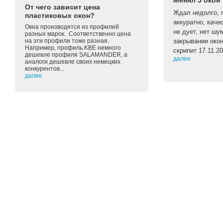
Менял 5 окон
От чего зависит цена
Ждал недолго, п
пластиковых окон?
аккуратно, каче
Окна производятся из профилей
не дует, нет шу
разных марок. Соответственно цена
на эти профили тоже разная.
закрывании око
Например, профиль KBE немного
скрипит 17.11.2
дешевле профиля SALAMANDER, а
далее
аналоги дешевле своих немецких
конкурентов...
далее