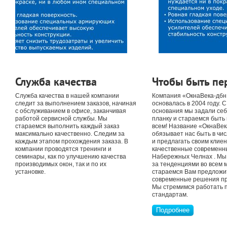
Служба качества
Чтобы быть п
Служба качества в нашей компании
Компания «ОкнаВека-дбн
следит за выполнением заказов, начиная
основалась в 2004 году. 
с обслуживанием в офисе, заканчивая
основания мы задали се
работой сервисной службы. Мы
планку и стараемся быть
стараемся выполнить каждый заказ
всем! Название «ОкнаВек
максимально качественно. Следим за
обязывает нас быть в чи
каждым этапом прохождения заказа. В
и предлагать своим клие
компании проводятся тренинги и
качественные современны
семинары, как по улучшению качества
Набережных Челнах . Мы 
производимых окон, так и по их
за тенденциями во всем м
установке.
стараемся Вам предложи
современные решения пр
Мы стремимся работать 
стандартам.
Подробнее