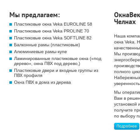
Мы предлагаем:
ОкнаВек
Челнах
Пластиковые окна Veka EUROLINE 58
Пластиковые окна Veka PROLINE 70
Наша компа
Пластиковые окна Veka SOFTLINE 82
окна Veka. 
Балконные рамы (пластиковые)
качественны
Алюминиевые рамы-купе
Мы произво
Ламинированные пластиковые окна («под
энергосбер
дерево», окна ПВХ под дерево,)
производств
Пластиковые двери и входные группы из
полного цик
ПВХ профиля
Набережных 
Окна ПВХ в дома из дерева
уверенность
Мы операти
Вам в решен
установкой 
получите п
по выбору п
Подробнее