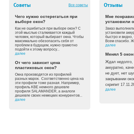
Советы
Отзывы
Все советы
Чего нужно остерегаться при
Мне понравил
выборе окон?
установили о
Как не ошибиться при выборе окон? С
Заказ выполнили
этой мыслью сталкивается каждый
установили акку
человек, который выбирает окна. Чтобы
быстро и видно, 
максимально обезопасить себя от
Всем спасибо. Ж
проблем в будущем, нужно грамотно
далее
подойти к этому вопросу...
далее
Менял 5 окон
Ждал недолго, 
От чего зависит цена
пластиковых окон?
аккуратно, каче
не дует, нет ш
Окна производятся из профилей
разных марок. Соответственно цена на
закрывании око
эти профили тоже разная. Например,
скрипит 17.11.2
профиль KBE немного дешевле
далее
профиля SALAMANDER, а аналоги
дешевле своих немецких конкурентов...
далее