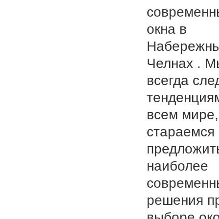
современн
окна в
Набережн
Челнах . М
всегда сле
тенденция
всем мире,
стараемся
предложит
наиболее
современн
решения п
выборе ок