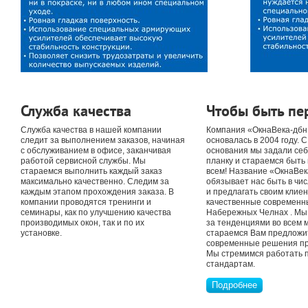
Служба качества
Чтобы быть п
Служба качества в нашей компании
Компания «ОкнаВека-дбн
следит за выполнением заказов, начиная
основалась в 2004 году. 
с обслуживанием в офисе, заканчивая
основания мы задали се
работой сервисной службы. Мы
планку и стараемся быть
стараемся выполнить каждый заказ
всем! Название «ОкнаВек
максимально качественно. Следим за
обязывает нас быть в чи
каждым этапом прохождения заказа. В
и предлагать своим клие
компании проводятся тренинги и
качественные современны
семинары, как по улучшению качества
Набережных Челнах . Мы 
производимых окон, так и по их
за тенденциями во всем м
установке.
стараемся Вам предложи
современные решения пр
Мы стремимся работать 
стандартам.
Подробнее