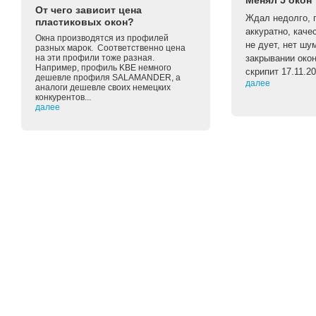
Менял 5 окон
От чего зависит цена
Ждал недолго, п
пластиковых окон?
аккуратно, каче
Окна производятся из профилей
не дует, нет шу
разных марок. Соответственно цена
на эти профили тоже разная.
закрывании око
Например, профиль KBE немного
скрипит 17.11.2
дешевле профиля SALAMANDER, а
далее
аналоги дешевле своих немецких
конкурентов...
далее