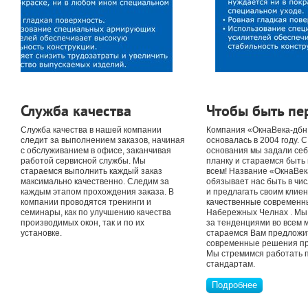
Служба качества
Чтобы быть п
Служба качества в нашей компании
Компания «ОкнаВека-дбн
следит за выполнением заказов, начиная
основалась в 2004 году. 
с обслуживанием в офисе, заканчивая
основания мы задали се
работой сервисной службы. Мы
планку и стараемся быть
стараемся выполнить каждый заказ
всем! Название «ОкнаВек
максимально качественно. Следим за
обязывает нас быть в чи
каждым этапом прохождения заказа. В
и предлагать своим клие
компании проводятся тренинги и
качественные современны
семинары, как по улучшению качества
Набережных Челнах . Мы 
производимых окон, так и по их
за тенденциями во всем м
установке.
стараемся Вам предложи
современные решения пр
Мы стремимся работать 
стандартам.
Подробнее