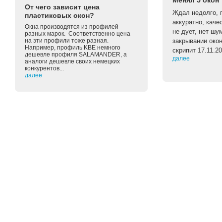
Менял 5 окон
От чего зависит цена
Ждал недолго, п
пластиковых окон?
аккуратно, каче
Окна производятся из профилей
не дует, нет шу
разных марок. Соответственно цена
на эти профили тоже разная.
закрывании око
Например, профиль KBE немного
скрипит 17.11.2
дешевле профиля SALAMANDER, а
далее
аналоги дешевле своих немецких
конкурентов...
далее