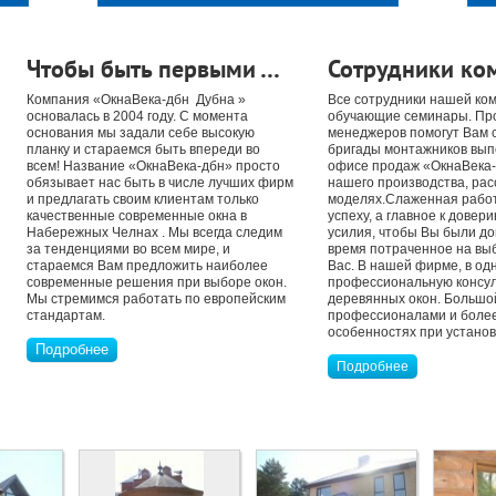
Чтобы быть первыми …
Сотрудники ко
Компания «ОкнаВека-дбн Дубна »
Все сотрудники нашей ко
основалась в 2004 году. С момента
обучающие семинары. Пр
основания мы задали себе высокую
менеджеров помогут Вам 
планку и стараемся быть впереди во
бригады монтажников выпо
всем! Название «ОкнаВека-дбн» просто
офисе продаж «ОкнаВека-д
обязывает нас быть в числе лучших фирм
нашего производства, рас
и предлагать своим клиентам только
моделях.Слаженная работ
качественные современные окна в
успеху, а главное к дове
Набережных Челнах . Мы всегда следим
усилия, чтобы Вы были до
за тенденциями во всем мире, и
время потраченное на вы
стараемся Вам предложить наиболее
Вас. В нашей фирме, в од
современные решения при выборе окон.
профессиональную консул
Мы стремимся работать по европейским
деревянных окон. Большо
стандартам.
профессионалами и более 
особенностях при установк
Подробнее
Подробнее