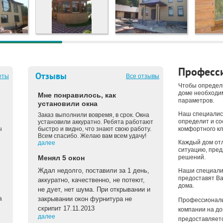
Професси
Отзывы
еты
Все отзывы
Чтобы определ
доме необходи
Мне понравилось, как
параметров.
установили окна
Наш специалис
Заказ выполнили вовремя, в срок. Окна
определит и с
установили аккуратно. Ребята работают
ы
быстро и видно, что знают свою работу.
комфортного кл
Всем спасибо. Желаю вам всем удачу!
Каждый дом отл
далее
ситуацию, пре
Менял 5 окон
решений.
Ждал недолго, поставили за 1 день,
Наши специали
предоставят Ва
аккуратно, качественно, не потеют,
дома.
не дует, нет шума. При открывании и
а
закрывании окон фурнитура не
Профессиональ
скрипит 17.11.2013
компании на до
далее
предоставляетс