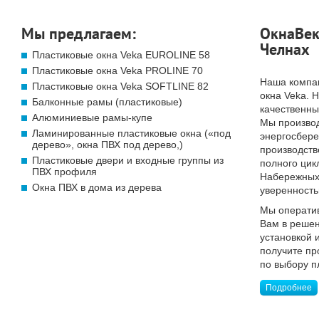
Мы предлагаем:
ОкнаВек
Челнах
Пластиковые окна Veka EUROLINE 58
Пластиковые окна Veka PROLINE 70
Наша компа
Пластиковые окна Veka SOFTLINE 82
окна Veka. 
Балконные рамы (пластиковые)
качественны
Алюминиевые рамы-купе
Мы произво
Ламинированные пластиковые окна («под
энергосбер
дерево», окна ПВХ под дерево,)
производств
Пластиковые двери и входные группы из
полного цик
ПВХ профиля
Набережных 
Окна ПВХ в дома из дерева
уверенность
Мы операти
Вам в решен
установкой 
получите п
по выбору п
Подробнее