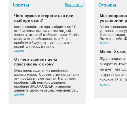
Советы
Отзывы
Все советы
Чего нужно остерегаться при
Мне понравил
выборе окон?
установили о
Как не ошибиться при выборе окон? С
Заказ выполнили
этой мыслью сталкивается каждый
установили акку
человек, который выбирает окна. Чтобы
быстро и видно, 
максимально обезопасить себя от
Всем спасибо. Ж
проблем в будущем, нужно грамотно
далее
подойти к этому вопросу...
далее
Менял 5 окон
Ждал недолго, 
От чего зависит цена
пластиковых окон?
аккуратно, каче
не дует, нет ш
Окна производятся из профилей
разных марок. Соответственно цена на
закрывании око
эти профили тоже разная. Например,
скрипит 17.11.2
профиль KBE немного дешевле
далее
профиля SALAMANDER, а аналоги
дешевле своих немецких конкурентов...
далее