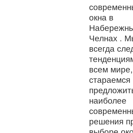
современн
окна в
Набережн
Челнах . М
всегда сле
тенденция
всем мире,
стараемся
предложит
наиболее
современн
решения п
выборе ок