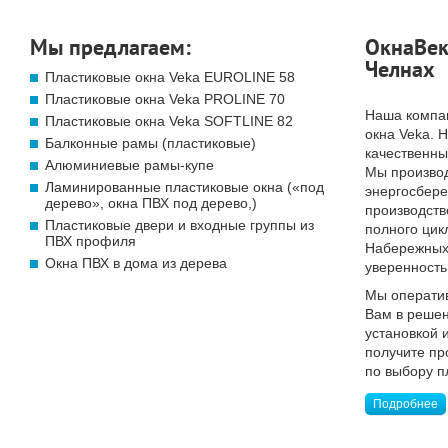
Мы предлагаем:
ОкнаВек
Челнах
Пластиковые окна Veka EUROLINE 58
Пластиковые окна Veka PROLINE 70
Наша компа
Пластиковые окна Veka SOFTLINE 82
окна Veka. 
Балконные рамы (пластиковые)
качественны
Алюминиевые рамы-купе
Мы произво
Ламинированные пластиковые окна («под
энергосбер
дерево», окна ПВХ под дерево,)
производств
Пластиковые двери и входные группы из
полного цик
ПВХ профиля
Набережных 
Окна ПВХ в дома из дерева
уверенность
Мы операти
Вам в решен
установкой 
получите п
по выбору п
Подробнее