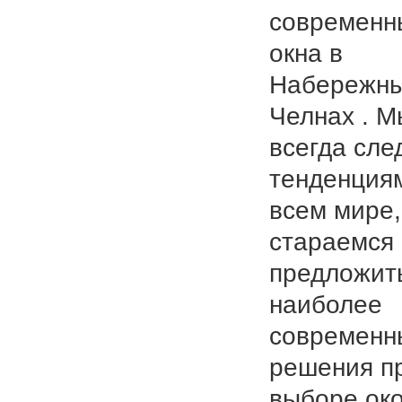
современн
окна в
Набережн
Челнах . М
всегда сле
тенденция
всем мире,
стараемся
предложит
наиболее
современн
решения п
выборе ок