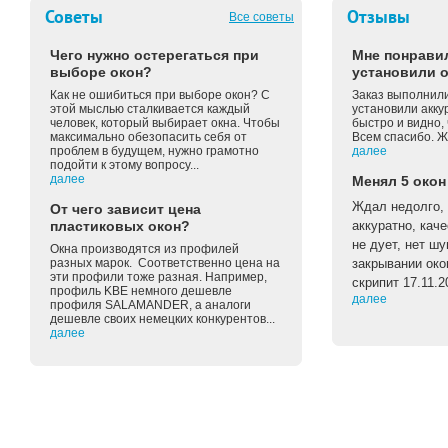
Советы
Отзывы
Все советы
Чего нужно остерегаться при
Мне понравил
выборе окон?
установили о
Как не ошибиться при выборе окон? С
Заказ выполнили
этой мыслью сталкивается каждый
установили акку
человек, который выбирает окна. Чтобы
быстро и видно, 
максимально обезопасить себя от
Всем спасибо. Ж
проблем в будущем, нужно грамотно
далее
подойти к этому вопросу...
далее
Менял 5 окон
Ждал недолго, 
От чего зависит цена
пластиковых окон?
аккуратно, каче
не дует, нет ш
Окна производятся из профилей
разных марок. Соответственно цена на
закрывании око
эти профили тоже разная. Например,
скрипит 17.11.2
профиль KBE немного дешевле
далее
профиля SALAMANDER, а аналоги
дешевле своих немецких конкурентов...
далее