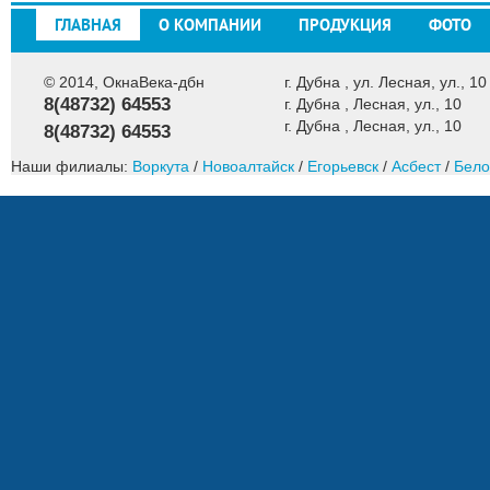
ГЛАВНАЯ
О КОМПАНИИ
ПРОДУКЦИЯ
ФОТО
© 2014, ОкнаВека-дбн
г. Дубна , ул. Лесная, ул., 10
8(48732) 64553
г. Дубна , Лесная, ул., 10
г. Дубна , Лесная, ул., 10
8(48732) 64553
Наши филиалы:
Воркута
/
Новоалтайск
/
Егорьевск
/
Асбест
/
Бело