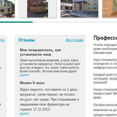
Професси
Отзывы
еты
Все отзывы
Чтобы определ
доме необходи
Мне понравилось, как
параметров.
установили окна
Наш специалис
Заказ выполнили вовремя, в срок. Окна
определит и с
установили аккуратно. Ребята работают
ы
быстро и видно, что знают свою работу.
комфортного кл
Всем спасибо. Желаю вам всем удачу!
Каждый дом отл
далее
ситуацию, пре
Менял 5 окон
решений.
Ждал недолго, поставили за 1 день,
Наши специали
предоставят Ва
аккуратно, качественно, не потеют,
дома.
не дует, нет шума. При открывании и
а
закрывании окон фурнитура не
Профессиональ
скрипит 17.11.2013
компании на до
далее
предоставляетс