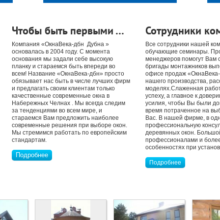
Чтобы быть первыми …
Сотрудники ко
Компания «ОкнаВека-дбн Дубна »
Все сотрудники нашей ко
основалась в 2004 году. С момента
обучающие семинары. Пр
основания мы задали себе высокую
менеджеров помогут Вам 
планку и стараемся быть впереди во
бригады монтажников выпо
всем! Название «ОкнаВека-дбн» просто
офисе продаж «ОкнаВека-д
обязывает нас быть в числе лучших фирм
нашего производства, рас
и предлагать своим клиентам только
моделях.Слаженная работ
качественные современные окна в
успеху, а главное к дове
Набережных Челнах . Мы всегда следим
усилия, чтобы Вы были до
за тенденциями во всем мире, и
время потраченное на вы
стараемся Вам предложить наиболее
Вас. В нашей фирме, в од
современные решения при выборе окон.
профессиональную консул
Мы стремимся работать по европейским
деревянных окон. Большо
стандартам.
профессионалами и более 
особенностях при установк
Подробнее
Подробнее