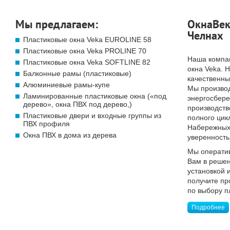
Мы предлагаем:
ОкнаВек
Челнах
Пластиковые окна Veka EUROLINE 58
Пластиковые окна Veka PROLINE 70
Наша компа
Пластиковые окна Veka SOFTLINE 82
окна Veka. 
Балконные рамы (пластиковые)
качественны
Алюминиевые рамы-купе
Мы произво
Ламинированные пластиковые окна («под
энергосбер
дерево», окна ПВХ под дерево,)
производств
Пластиковые двери и входные группы из
полного цик
ПВХ профиля
Набережных 
Окна ПВХ в дома из дерева
уверенность
Мы операти
Вам в решен
установкой 
получите п
по выбору п
Подробнее