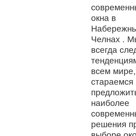
современн
окна в
Набережн
Челнах . М
всегда сле
тенденция
всем мире,
стараемся
предложит
наиболее
современн
решения п
выборе ок