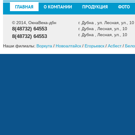
ГЛАВНАЯ
О КОМПАНИИ
ПРОДУКЦИЯ
ФОТО
© 2014, ОкнаВека-дбн
г. Дубна , ул. Лесная, ул., 10
8(48732) 64553
г. Дубна , Лесная, ул., 10
г. Дубна , Лесная, ул., 10
8(48732) 64553
Наши филиалы:
Воркута
/
Новоалтайск
/
Егорьевск
/
Асбест
/
Бело