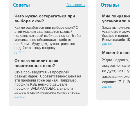
Советы
Отзывы
Все советы
Чего нужно остерегаться при
Мне понравил
выборе окон?
установили о
Как не ошибиться при выборе окон? С
Заказ выполнили
этой мыслью сталкивается каждый
установили акку
человек, который выбирает окна. Чтобы
быстро и видно, 
максимально обезопасить себя от
Всем спасибо. Ж
проблем в будущем, нужно грамотно
далее
подойти к этому вопросу...
далее
Менял 5 окон
Ждал недолго, 
От чего зависит цена
пластиковых окон?
аккуратно, каче
не дует, нет ш
Окна производятся из профилей
разных марок. Соответственно цена на
закрывании око
эти профили тоже разная. Например,
скрипит 17.11.2
профиль KBE немного дешевле
далее
профиля SALAMANDER, а аналоги
дешевле своих немецких конкурентов...
далее