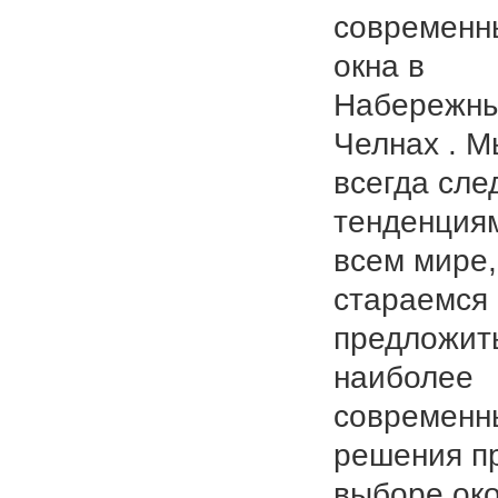
современн
окна в
Набережн
Челнах . М
всегда сле
тенденция
всем мире,
стараемся
предложит
наиболее
современн
решения п
выборе ок