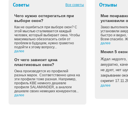
Советы
Отзывы
Все советы
Чего нужно остерегаться при
Мне понравил
выборе окон?
установили о
Как не ошибиться при выборе окон? С
Заказ выполнили
этой мыслью сталкивается каждый
установили акку
человек, который выбирает окна. Чтобы
быстро и видно, 
максимально обезопасить себя от
Всем спасибо. Ж
проблем в будущем, нужно грамотно
далее
подойти к этому вопросу...
далее
Менял 5 окон
Ждал недолго, 
От чего зависит цена
пластиковых окон?
аккуратно, каче
не дует, нет ш
Окна производятся из профилей
разных марок. Соответственно цена на
закрывании око
эти профили тоже разная. Например,
скрипит 17.11.2
профиль KBE немного дешевле
далее
профиля SALAMANDER, а аналоги
дешевле своих немецких конкурентов...
далее