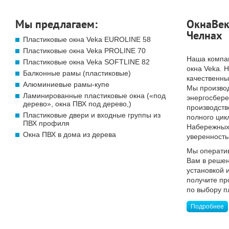
Мы предлагаем:
ОкнаВек
Челнах
Пластиковые окна Veka EUROLINE 58
Пластиковые окна Veka PROLINE 70
Наша компа
Пластиковые окна Veka SOFTLINE 82
окна Veka. 
Балконные рамы (пластиковые)
качественны
Алюминиевые рамы-купе
Мы произво
Ламинированные пластиковые окна («под
энергосбер
дерево», окна ПВХ под дерево,)
производств
Пластиковые двери и входные группы из
полного цик
ПВХ профиля
Набережных 
Окна ПВХ в дома из дерева
уверенность
Мы операти
Вам в решен
установкой 
получите п
по выбору п
Подробнее