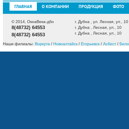
ГЛАВНАЯ
О КОМПАНИИ
ПРОДУКЦИЯ
ФОТО
© 2014, ОкнаВека-дбн
г. Дубна , ул. Лесная, ул., 10
8(48732) 64553
г. Дубна , Лесная, ул., 10
г. Дубна , Лесная, ул., 10
8(48732) 64553
Наши филиалы:
Воркута
/
Новоалтайск
/
Егорьевск
/
Асбест
/
Бело